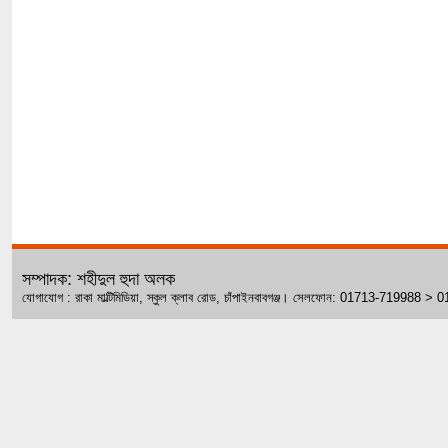
সম্পাদক: শহীদুল হুদা অলক
যোগাযোগ : রাকা মাল্টিমিডিয়া, স্কুল ক্লাব রোড, চাঁপাইনবাবগঞ্জ। সেলফোন: 01713-