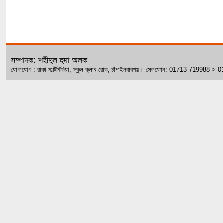
সম্পাদক: শহীদুল হুদা অলক
যোগাযোগ : রাকা মাল্টিমিডিয়া, স্কুল ক্লাব রোড, চাঁপাইনবাবগঞ্জ। সেলফোন: 01713-