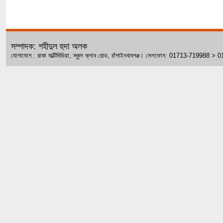
সম্পাদক: শহীদুল হুদা অলক
যোগাযোগ : রাকা মাল্টিমিডিয়া, স্কুল ক্লাব রোড, চাঁপাইনবাবগঞ্জ। সেলফোন: 01713-