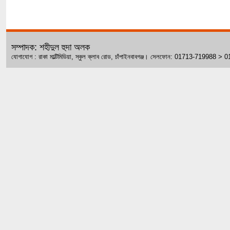
সম্পাদক: শহীদুল হুদা অলক
যোগাযোগ : রাকা মাল্টিমিডিয়া, স্কুল ক্লাব রোড, চাঁপাইনবাবগঞ্জ। সেলফোন: 01713-