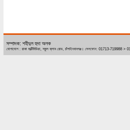
সম্পাদক: শহীদুল হুদা অলক
যোগাযোগ : রাকা মাল্টিমিডিয়া, স্কুল ক্লাব রোড, চাঁপাইনবাবগঞ্জ। সেলফোন: 01713-