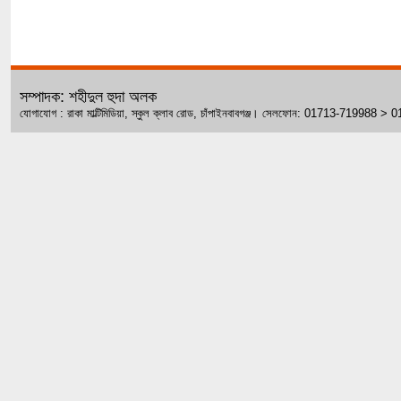
সম্পাদক: শহীদুল হুদা অলক
যোগাযোগ : রাকা মাল্টিমিডিয়া, স্কুল ক্লাব রোড, চাঁপাইনবাবগঞ্জ। সেলফোন: 01713-