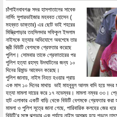
চাঁপাইনবাবগঞ্জ সদর হাসপাতালের সাবেক
নার্সিং সুপারভাইজার মহববত হোসেন (
মহব্বত ডাক্তার) এর ছোট ভাই শহরের
মিস্ত্রিপাড়ার তহসিলদার সফিকুল ইসলাম
নাইসকে হত্যার অভিযোগে অবশেষে তার
স্ত্রী বিউটি বেগমকে গ্রেফতার করেছে
পুলিশ। সোমবার তাকে গ্রেফাতারের পর
পুলিশ হত্যা রহস্য উদঘাটনের জন্য ১০
দিনের রিমান্ড আবেদন করেছে।
পুলিশ জানায়, নাইস নিহত হওয়ার প্রায়
এক মাস ১০ দিনের মাথায় ভাই মাহবুবুল আলম বাদি হয়ে সদর
হত্যা মামলা দায়ের করে ১৭ নভেম্বর। মামলা নম্বর ৩৩। প্র
হাট এলাকার একটি বাড়ি থেকে বিউটি বেগমকে গ্রেফতার করা
মামলা ও পুলিশ সূত্রে জানা গেছে, পারিবারিক কলহের জের ধরে গ
বিউটি’র সঙ্গে ঝগড়ার এক পর্যায়ে নাইস অসুস্থ্য হয়ে পড়লে তাৎক