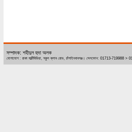
সম্পাদক: শহীদুল হুদা অলক
যোগাযোগ : রাকা মাল্টিমিডিয়া, স্কুল ক্লাব রোড, চাঁপাইনবাবগঞ্জ। সেলফোন: 01713-