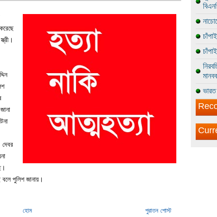
বিএন
নাচোল
 করেছে
চাঁপা
্ত্রী।
চাঁপা
নিরবচ
্দিন
মানবব
িশ
ভারত 
র
Reco
 জানা
ঘটনা
Curr
ও দেবর
য়না
ছে।
ে বলে পুলিশ জানায়।
হোম
পুরাতন পোস্ট