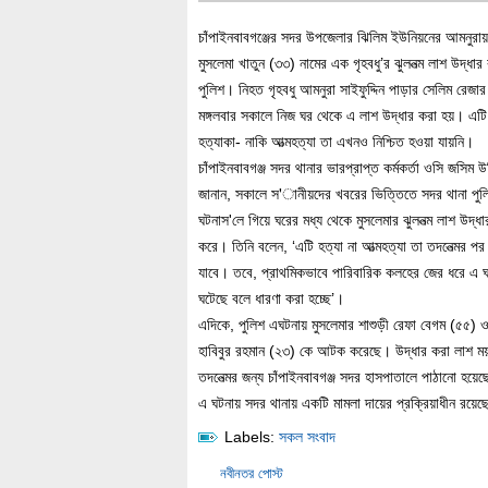
চাঁপাইনবাবগঞ্জের সদর উপজেলার ঝিলিম ইউনিয়নের আমনুরায়
মুসলেমা খাতুন (৩৩) নামের এক গৃহবধু’র ঝুলনত্ম লাশ উদ্ধার
পুলিশ। নিহত গৃহবধু আমনুরা সাইফুদ্দিন পাড়ার সেলিম রেজার স
মঙ্গলবার সকালে নিজ ঘর থেকে এ লাশ উদ্ধার করা হয়। এটি
হত্যাকা- নাকি আত্মহত্যা তা এখনও নিশ্চিত হওয়া যায়নি।
চাঁপাইনবাবগঞ্জ সদর থানার ভারপ্রাপ্ত কর্মকর্তা ওসি জসিম উদ
জানান, সকালে স'ানীয়দের খবরের ভিত্তিতে সদর থানা পুল
ঘটনাস'লে গিয়ে ঘরের মধ্য থেকে মুসলেমার ঝুলনত্ম লাশ উদ্ধা
করে। তিনি বলেন, ‘এটি হত্যা না আত্মহত্যা তা তদনেত্মর পর
যাবে। তবে, প্রাথমিকভাবে পারিবারিক কলহের জের ধরে এ 
ঘটেছে বলে ধারণা করা হচ্ছে’।
এদিকে, পুলিশ এঘটনায় মুসলেমার শাশুড়ী রেফা বেগম (৫৫) 
হাবিবুর রহমান (২৩) কে আটক করেছে। উদ্ধার করা লাশ ম
তদনেত্মর জন্য চাঁপাইনবাবগঞ্জ সদর হাসপাতালে পাঠানো হয়ে
এ ঘটনায় সদর থানায় একটি মামলা দায়ের প্রক্রিয়াধীন রয়েছ
Labels:
সকল সংবাদ
নবীনতর পোস্ট