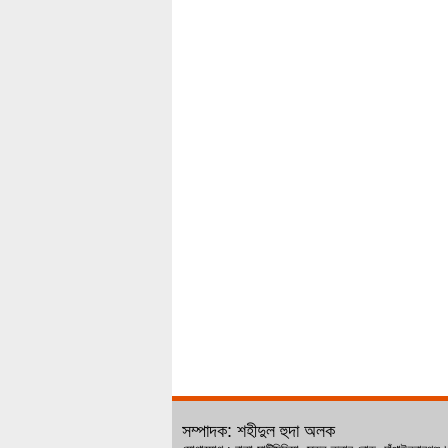
সম্পাদক: শহীদুল হুদা অলক