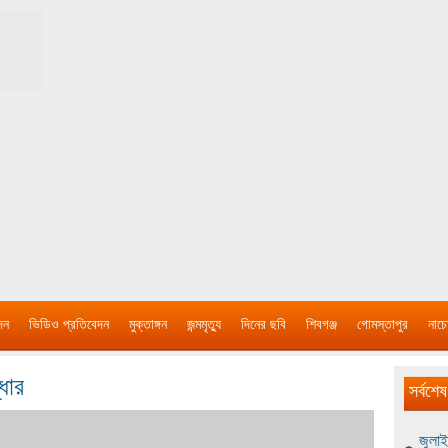
দন
ভিডিও প্রতিবেদন
মুক্তাঙ্গন
জন্মমৃত্যু
দিনের ছবি
শিবগঞ্জ
গোমস্তাপুর
নাচে
ধার
সর্বশেষ
জুলাই