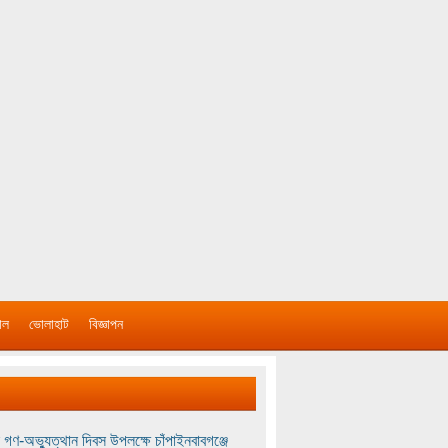
াল
ভোলাহাট
বিজ্ঞাপন
 গণ-অভ্যুত্থান দিবস উপলক্ষে চাঁপাইনবাবগঞ্জে