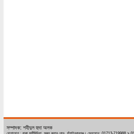
সম্পাদক: শহীদুল হুদা অলক
যোগাযোগ : রাকা মাল্টিমিডিয়া, স্কুল ক্লাব রোড, চাঁপাইনবাবগঞ্জ। সেলফোন: 01713-