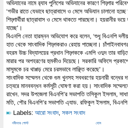
অভিযানের নামে র‌্যাব পুলিশের অভিযানের কারণে শিড়্গার পরিবে
‘গভীর রাতে যেভাবে ছাত্রাবাসে ও মেসে অভিযান চালানো হচ্ছে
শিড়্গার্থীরা ছাত্রাবাস ও মেসে থাকতে পারছেনা। হয়রানীর ভয়ে 
যাচ্ছে’।
বিএনপি নেতা হারম্নন অভিযোগ করে বলেন, ‘শুধু বিএনপি দলীয় 
হাত থেকে সাংবাদিক শিড়্গকরাও রেহায় পাচ্ছেনা। চাঁপাইনবাবগ
বহরম উচ্চ বিদ্যালয়ের প্রধান শিড়্গককে এমপি ওদুদ তার বাড়িত
মারার পর অপহরণের হুমকীও দিয়েছে। সরকারি অফিসে প্রকাশ্
মাসুমকে চর থাপ্পড় মেরে চরমভাবে লাঞ্ছিত করেছে’।
সাংবাদিক সম্মেলন থেকে গুম খুনসহ সবধরণের হয়নারী বন্ধের
চত্বরে মানববন্ধন কর্মসূচী ঘোষণা করা হয়। সাংবাদিক সম্মেলন
রাখেন. সদর উপজেলা বিএনপি’র সভাপতি তসিকুল ইসলাম, সাধ
মতি, পৌর বিএনপি’র সভাপতি এ্যাড. রফিকুল ইসলাম, বিএনপি 
Labels:
আরো সংবাদ
,
সকল সংবাদ
নবীনতর পোস্ট
হোম