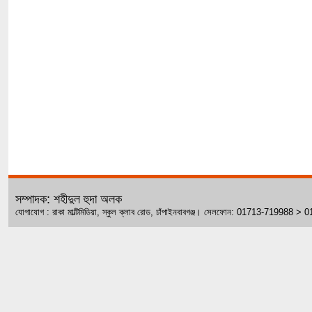
সম্পাদক: শহীদুল হুদা অলক
যোগাযোগ : রাকা মাল্টিমিডিয়া, স্কুল ক্লাব রোড, চাঁপাইনবাবগঞ্জ। সেলফোন: 01713-