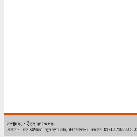
সম্পাদক: শহীদুল হুদা অলক
যোগাযোগ : রাকা মাল্টিমিডিয়া, স্কুল ক্লাব রোড, চাঁপাইনবাবগঞ্জ। সেলফোন: 01713-