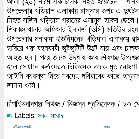
আলী (২০) নামে এক চালক নিহত হয়েছেন। শনিবার 
উপজেলার খড়িয়াল এলাকায় রাস্তার ওপর এ দুর্ঘট
নিহত সজিব খড়িয়াল গ্রামের এনামুল হকের ছেল
শিবগঞ্জ থানার অফিসার ইনচার্জ (ওসি) মতিউর রহম
উপজেলার মনাকষা ইউনিয়নের খড়িয়াল এলাকায় রাস্ত
হারিয়ে গরু বহনকারী ভুটভুটিটি উল্টে যায় এবং চাল
আহত হন। পরে তাকে উদ্ধার করে শিবগঞ্জ উপজেলা স্
হলে সেখানে কর্তব্যরত চিকিৎসক তাকে মৃত ঘোষণ
আইনি ব্যবস্থা নিয়ে মরদেহ পরিবারের কাছে হস্তা
জানান ওসি।
চাঁপাইনবাবগঞ্জ নিউজ / নিজস্ব প্রতিবেদক / ২৩ 
Labels:
সকল সংবাদ
নবীনতর পোস্ট
হোম