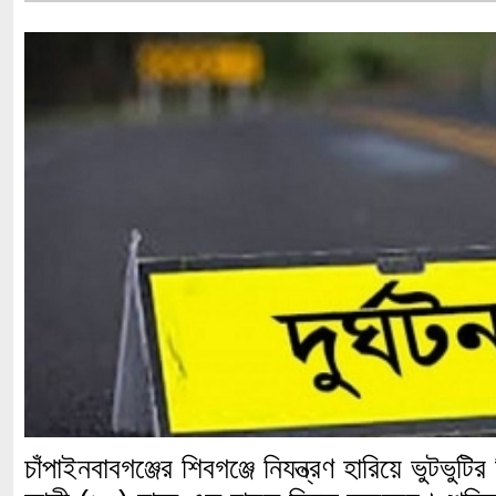
চাঁপাইনবাবগঞ্জের শিবগঞ্জে নিযন্ত্রণ হারিয়ে ভুটভুট